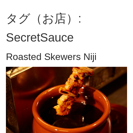
MENU
タグ（お店）:
SecretSauce
Roasted Skewers Niji