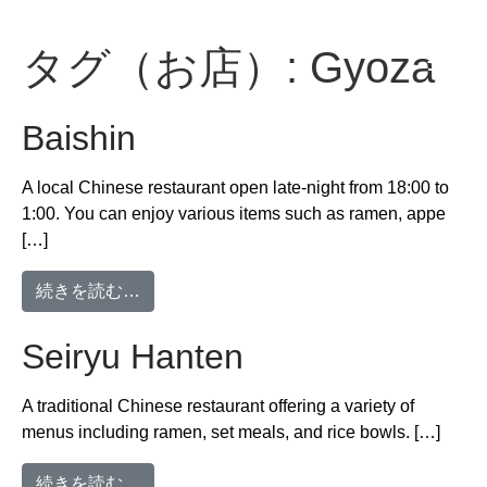
MENU
タグ（お店）:
Gyoza
Baishin
A local Chinese restaurant open late-night from 18:00 to
1:00. You can enjoy various items such as ramen, appe
[…]
from Baishin
続きを読む…
Seiryu Hanten
A traditional Chinese restaurant offering a variety of
menus including ramen, set meals, and rice bowls. […]
from Seiryu Hanten
続きを読む…