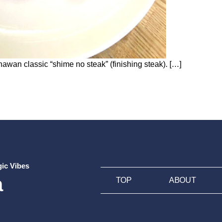
wan classic “shime no steak” (finishing steak). […]
 Steak Kinzou
ic Vibes
a
TOP
ABOUT