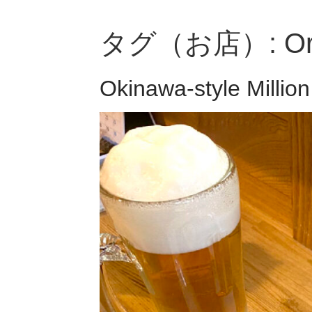
タグ（お店）:
Or
Okinawa-style Millio