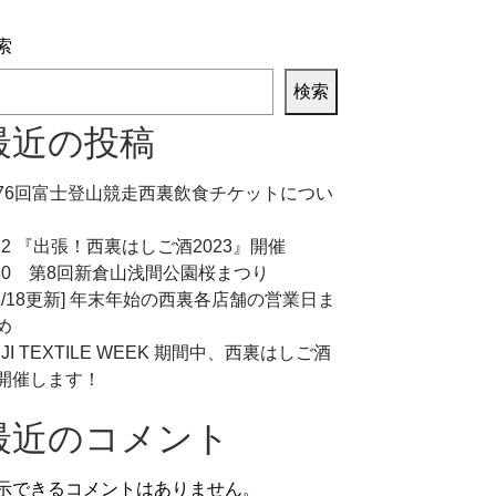
索
MENU
検索
最近の投稿
76回富士登山競走西裏飲食チケットについ
/12 『出張！西裏はしご酒2023』開催
/30 第8回新倉山浅間公園桜まつり
12/18更新] 年末年始の西裏各店舗の営業日ま
め
UJI TEXTILE WEEK 期間中、西裏はしご酒
開催します！
最近のコメント
示できるコメントはありません。