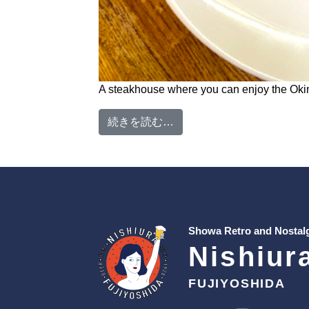
A steakhouse where you can enjoy the Okina
from Okinawa-style Million
続きを読む…
Showa Retro and Nostalg
Nishiur
FUJIYOSHIDA