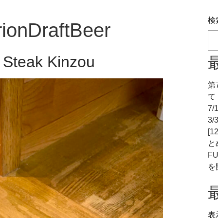
検
ionDraftBeer
n Steak Kinzou
第
て
7
3
[
と
F
を
表